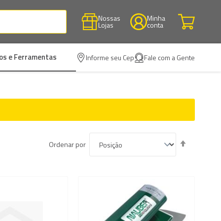
Nossas
Minha
Lojas
conta
os e Ferramentas
Informe seu Cep
Fale com a Gente
Definir
Ordenar por
Direção
Decrescen
ar
Adicionar
à