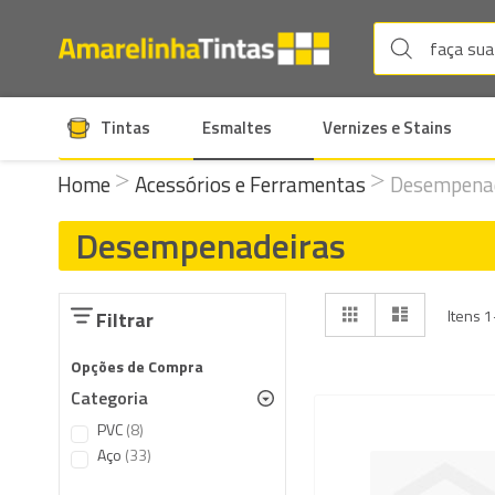
Tintas
Esmaltes
Vernizes e Stains
Home
Acessórios e Ferramentas
Desempena
Desempenadeiras
Ver
Grade
Lista
Itens
1
Filtrar
como
Opções de Compra
Categoria
items
PVC
8
items
Aço
33