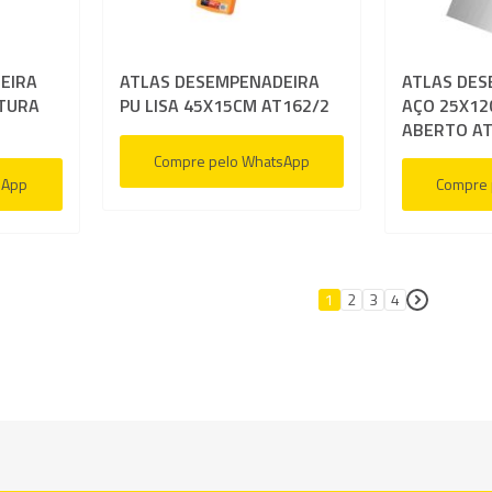
desejos
desejos
EIRA
ATLAS DESEMPENADEIRA
ATLAS DES
XTURA
PU LISA 45X15CM AT162/2
AÇO 25X12
ABERTO AT
Compre pelo WhatsApp
sApp
Compre 
Página
1
2
3
4
Página
Página
Página
Página
Próximo
Você está lendo a págin