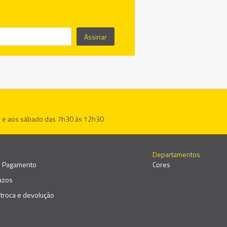
Assinar
h e aos sábado das 7h30 às 12h30
Departamentos
e Pagamento
Cores
razos
e troca e devolução