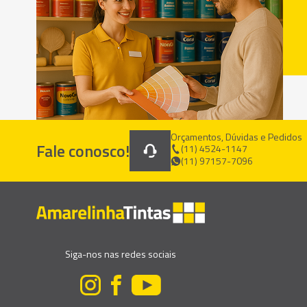
Orçamentos, Dúvidas e Pedidos
Fale conosco!
(11) 4524-1147
(11) 97157-7096
Siga-nos nas redes sociais