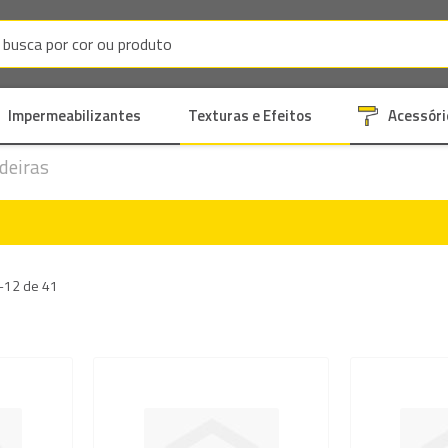
Impermeabilizantes
Texturas e Efeitos
Acessóri
deiras
-
12
de
41
Adicionar
Adicion
à
à