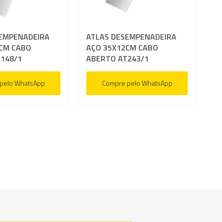
desejos
EMPENADEIRA
ATLAS DESEMPENADEIRA
CM CABO
AÇO 35X12CM CABO
148/1
ABERTO AT243/1
pelo WhatsApp
Compre pelo WhatsApp
a