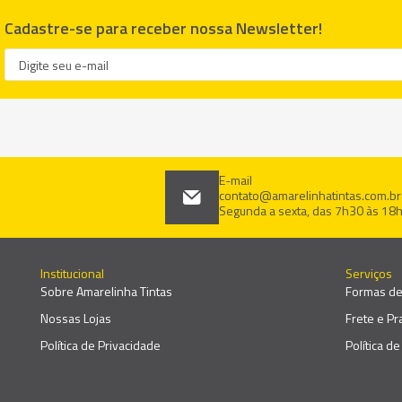
Cadastre-se para receber nossa Newsletter!
E-mail
contato@amarelinhatintas.com.br
Segunda a sexta, das 7h30 às 18
Institucional
Serviços
Sobre Amarelinha Tintas
Formas d
Nossas Lojas
Frete e P
Política de Privacidade
Política d