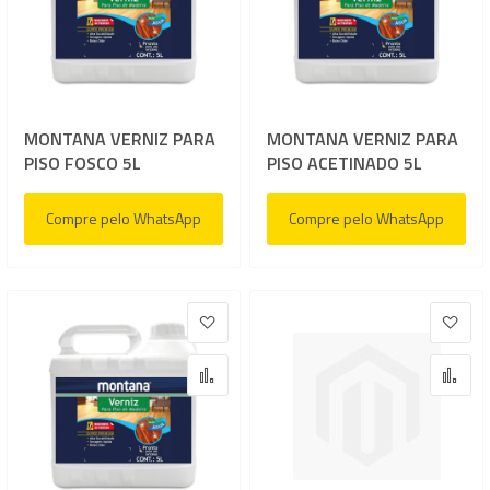
MONTANA VERNIZ PARA
MONTANA VERNIZ PARA
PISO FOSCO 5L
PISO ACETINADO 5L
Compre pelo WhatsApp
Compre pelo WhatsApp
Adicionar à lista de desejos
Adic
Adicionar para Comparar
Adi