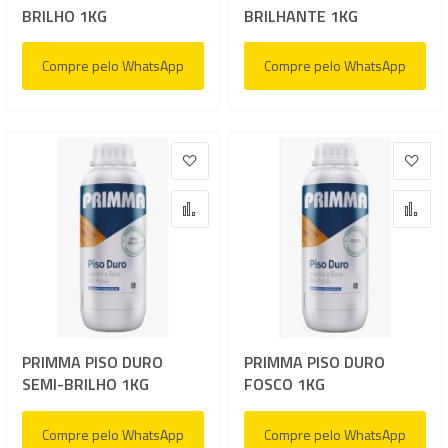
BRILHO 1KG
BRILHANTE 1KG
Compre pelo WhatsApp
Compre pelo WhatsApp
Adicionar à lista de desejos
Adic
Adicionar para Comparar
Adi
PRIMMA PISO DURO
PRIMMA PISO DURO
SEMI-BRILHO 1KG
FOSCO 1KG
Compre pelo WhatsApp
Compre pelo WhatsApp