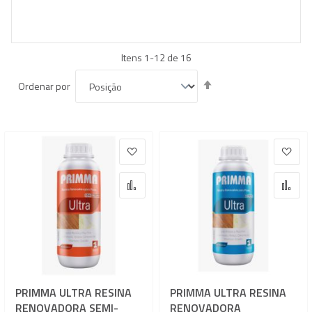
Itens
1
-
12
de
16
Definir
Ordenar por
Direção
Decrescente
Adicionar à lista de desejos
Adic
Adicionar para Comparar
Adi
PRIMMA ULTRA RESINA
PRIMMA ULTRA RESINA
RENOVADORA SEMI-
RENOVADORA