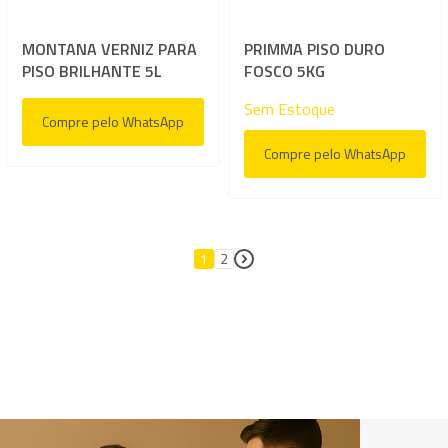
MONTANA VERNIZ PARA
PRIMMA PISO DURO
PISO BRILHANTE 5L
FOSCO 5KG
Sem Estoque
Compre pelo WhatsApp
Compre pelo WhatsApp
Página
1
2
Página
Página
Próximo
Você está lendo a página