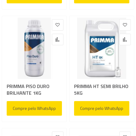
Adicionar à lista de desejos
Adic
Adicionar para Comparar
Adi
PRIMMA PISO DURO
PRIMMA HT SEMI BRILHO
BRILHANTE 1KG
5KG
Compre pelo WhatsApp
Compre pelo WhatsApp