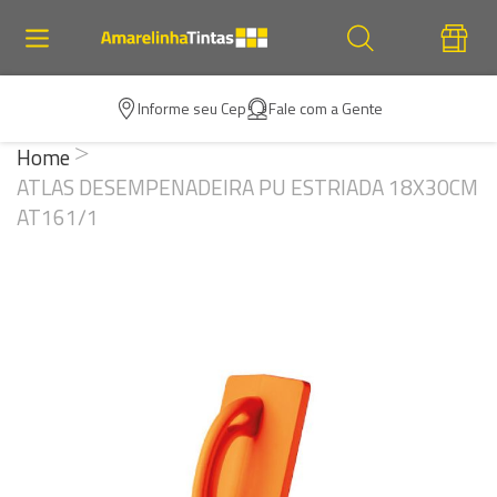
Informe seu Cep
Fale com a Gente
Home
ATLAS DESEMPENADEIRA PU ESTRIADA 18X30CM
AT161/1
Pular
para
o
final
da
Galeria
de
imagens