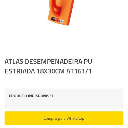
Saltar
ATLAS DESEMPENADEIRA PU
para
ESTRIADA 18X30CM AT161/1
o
início
da
Galeria
de
PRODUTO INDISPONÍVEL
imagens
Compre pelo WhatsApp