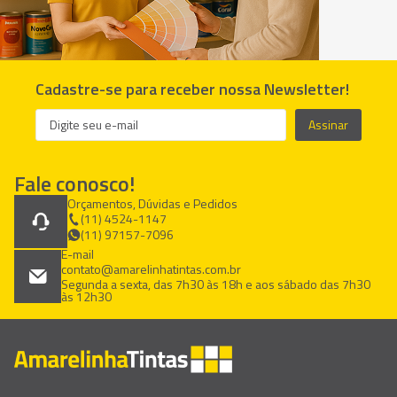
Cadastre-se para receber nossa Newsletter!
Assinar
Fale conosco!
Orçamentos, Dúvidas e Pedidos
(11) 4524-1147
(11) 97157-7096
E-mail
contato@amarelinhatintas.com.br
Segunda a sexta, das 7h30 às 18h e aos sábado das 7h30
às 12h30