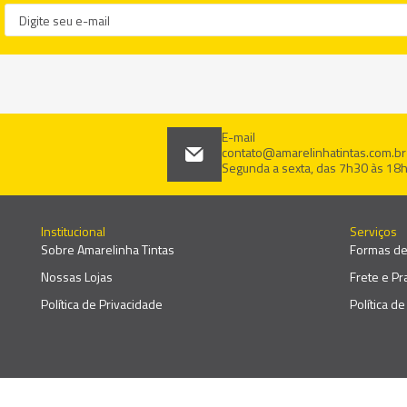
E-mail
contato@amarelinhatintas.com.br
Segunda a sexta, das 7h30 às 18
Institucional
Serviços
Sobre Amarelinha Tintas
Formas d
Nossas Lojas
Frete e P
Política de Privacidade
Política d