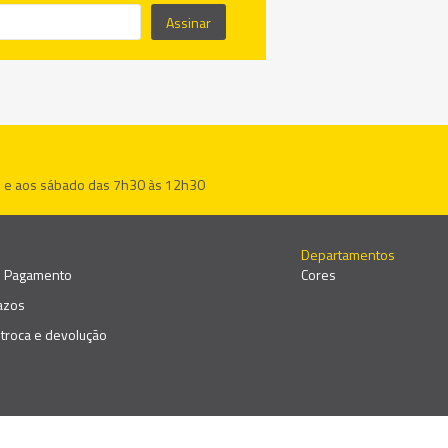
Assinar
h e aos sábado das 7h30 às 12h30
Departamentos
e Pagamento
Cores
razos
e troca e devolução