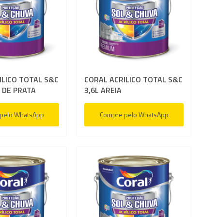
ar
Adicionar
lista
l
para
de
ar
Comparar
desejos
ILICO TOTAL S&C
CORAL ACRILICO TOTAL S&C
 DE PRATA
3,6L AREIA
pelo WhatsApp
Compre pelo WhatsApp
ar
Adicionar
à
ar
Adicionar
lista
l
para