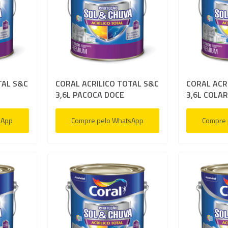
Adicionar
Adicion
lista
lista
para
para
de
de
Comparar
Compar
desejos
desejos
TAL S&C
CORAL ACRILICO TOTAL S&C
CORAL ACR
3,6L PACOCA DOCE
3,6L COLAR
sApp
Compre pelo WhatsApp
Compre 
Adicionar
Adicion
à
à
Adicionar
Adicion
lista
lista
para
para