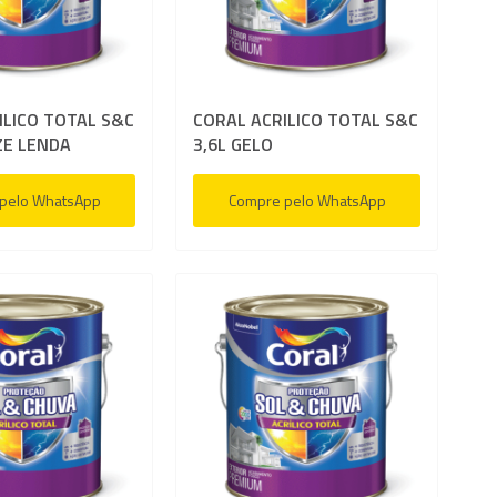
de
ar
Comparar
desejos
ILICO TOTAL S&C
CORAL ACRILICO TOTAL S&C
ZE LENDA
3,6L GELO
pelo WhatsApp
Compre pelo WhatsApp
ar
Adicionar
à
ar
Adicionar
lista
l
para
de
ar
Comparar
desejos