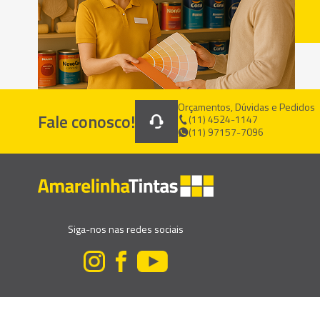
Orçamentos, Dúvidas e Pedidos
Fale conosco!
(11) 4524-1147
(11) 97157-7096
Siga-nos nas redes sociais