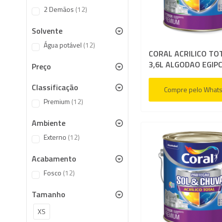
items
2 Demãos
12
Solvente
items
Água potável
12
CORAL ACRILICO TO
3,6L ALGODAO EGIPC
Preço
Classificação
Compre pelo What
items
Premium
12
Ambiente
items
Externo
12
Acabamento
items
Fosco
12
Tamanho
XS