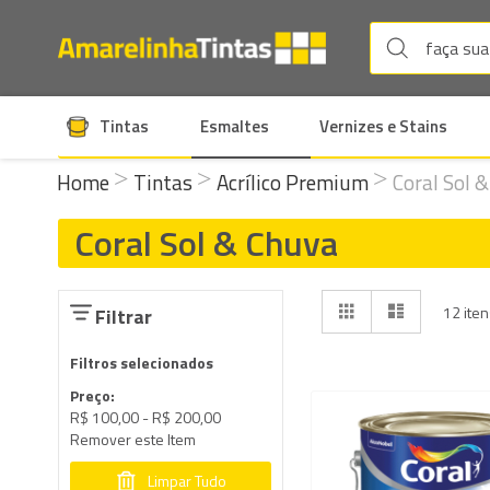
Tintas
Esmaltes
Vernizes e Stains
Home
Tintas
Acrílico Premium
Coral Sol 
Coral Sol & Chuva
Ver
Grade
Lista
12
iten
Filtrar
como
Filtros selecionados
Preço
R$ 100,00 - R$ 200,00
Remover este Item
Limpar Tudo