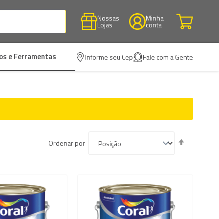
Nossas
Minha
Lojas
conta
os e Ferramentas
Informe seu Cep
Fale com a Gente
Definir
Ordenar por
Direção
Decrescen
ar
Adicionar
à