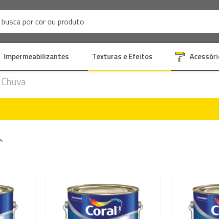
Impermeabilizantes
Texturas e Efeitos
Acessóri
& Chuva
s
Adicionar
Adicion
à
à