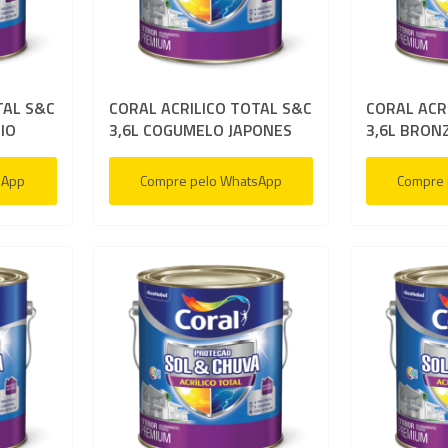
de
de
Comparar
Compar
desejos
desejos
TAL S&C
CORAL ACRILICO TOTAL S&C
CORAL ACR
IO
3,6L COGUMELO JAPONES
3,6L BRON
sApp
Compre pelo WhatsApp
Compre 
Adicionar
Adicion
à
à
Adicionar
Adicion
lista
lista
para
para
de
de
Comparar
Compar
desejos
desejos