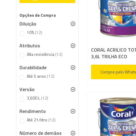
Opções de Compra
Diluição
items
10%
12
Atributos
CORAL ACRILICO TO
items
Alta resistência
12
3,6L TRILHA ECO
Durabilidade
Compre pelo What
items
Até 5 anos
12
Versão
items
3,600 L
12
Rendimento
items
Até 21/litro
12
Número de demãos