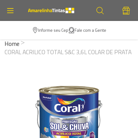
Informe seu Cep
Fale com a Gente
Home
CORAL ACRILICO TOTAL S&C 3,6L COLAR DE PRATA
Pular
para
o
final
da
Galeria
de
imagens