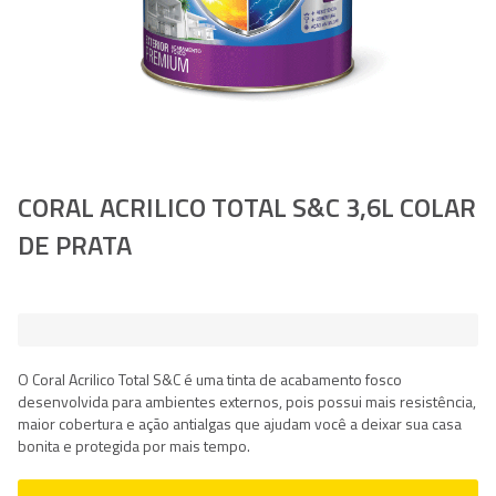
Saltar
CORAL ACRILICO TOTAL S&C 3,6L COLAR
para
DE PRATA
o
início
da
Galeria
de
imagens
O Coral Acrilico Total S&C é uma tinta de acabamento fosco
desenvolvida para ambientes externos, pois possui mais resistência,
maior cobertura e ação antialgas que ajudam você a deixar sua casa
bonita e protegida por mais tempo.