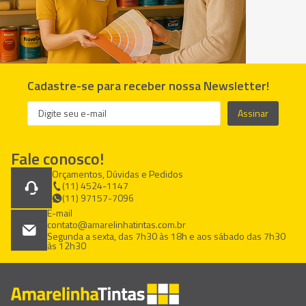
Cadastre-se para receber nossa Newsletter!
Assinar
Fale conosco!
Orçamentos, Dúvidas e Pedidos
(11) 4524-1147
(11) 97157-7096
E-mail
contato@amarelinhatintas.com.br
Segunda a sexta, das 7h30 às 18h e aos sábado das 7h30
às 12h30