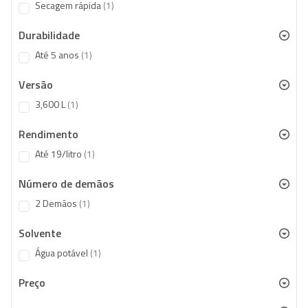
item
Secagem rápida
1
Durabilidade
item
Até 5 anos
1
Versão
item
3,600 L
1
Rendimento
item
Até 19/litro
1
Número de demãos
item
2 Demãos
1
Solvente
item
Água potável
1
Preço