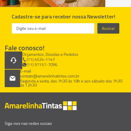
Cadastre-se para receber nossa Newsletter!
Assinar
Fale conosco!
Orçamentos, Dúvidas e Pedidos
(11) 4524-1147
(11) 97157-7096
E-mail
contato@amarelinhatintas.com.br
Segunda a sexta, das 7h30 às 18h e aos sábado das 7h30
às 12h30
Siga-nos nas redes sociais