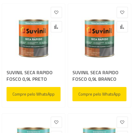
Adicionar à lista de desejos
Adic
Adicionar para Comparar
Adi
SUVINIL SECA RAPIDO
SUVINIL SECA RAPIDO
FOSCO 0,9L PRETO
FOSCO 0,9L BRANCO
Compre pelo WhatsApp
Compre pelo WhatsApp
Adicionar à lista de desejos
Adic