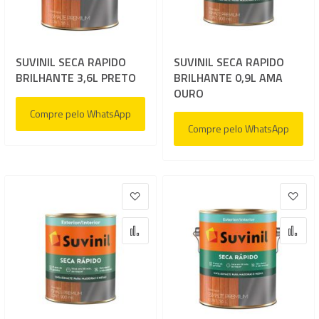
SUVINIL SECA RAPIDO
SUVINIL SECA RAPIDO
BRILHANTE 3,6L PRETO
BRILHANTE 0,9L AMA
OURO
Compre pelo WhatsApp
Compre pelo WhatsApp
Adicionar à lista de desejos
Adic
Adicionar para Comparar
Adi