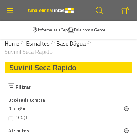
Informe seu Cep
Fale com a Gente
Home
Esmaltes
Base Dágua
Suvinil Seca Rapido
Suvinil Seca Rapido
Filtrar
Opções de Compra
Diluição
item
10%
1
Atributos