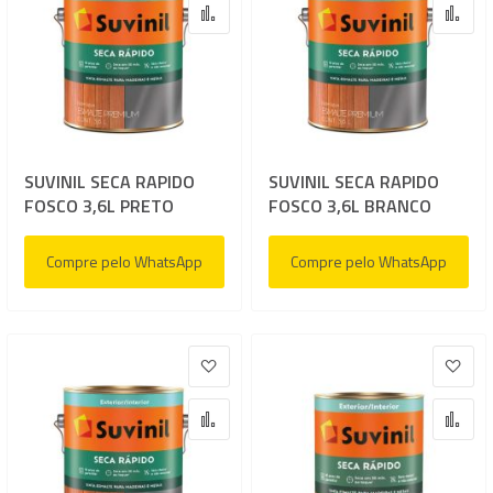
Adicionar para Comparar
Adi
SUVINIL SECA RAPIDO
SUVINIL SECA RAPIDO
FOSCO 3,6L PRETO
FOSCO 3,6L BRANCO
Compre pelo WhatsApp
Compre pelo WhatsApp
Adicionar à lista de desejos
Adic
Adicionar para Comparar
Adi