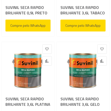
SUVINIL SECA RAPIDO
SUVINIL SECA RAPIDO
BRILHANTE 0,9L PRETO
BRILHANTE 3,6L TABACO
Compre pelo WhatsApp
Compre pelo WhatsApp
Adicionar à lista de desejos
Adic
Adicionar para Comparar
Adi
SUVINIL SECA RAPIDO
SUVINIL SECA RAPIDO
BRILHANTE 3,6L PLATINA
BRILHANTE 3,6L GELO