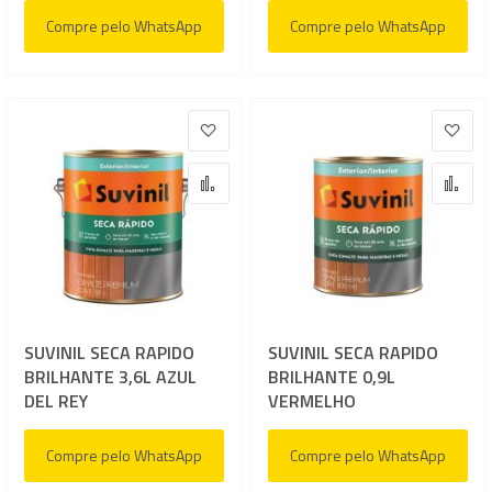
Compre pelo WhatsApp
Compre pelo WhatsApp
Adicionar à lista de desejos
Adic
Adicionar para Comparar
Adi
SUVINIL SECA RAPIDO
SUVINIL SECA RAPIDO
BRILHANTE 3,6L AZUL
BRILHANTE 0,9L
DEL REY
VERMELHO
Compre pelo WhatsApp
Compre pelo WhatsApp