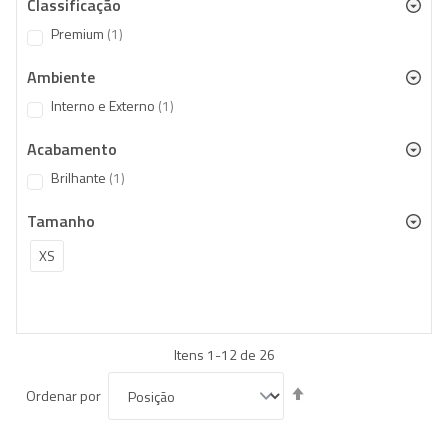
Classificação
item
Premium
1
Ambiente
item
Interno e Externo
1
Acabamento
item
Brilhante
1
Tamanho
XS
Itens
1
-
12
de
26
Definir
Ordenar por
Direção
Decrescente