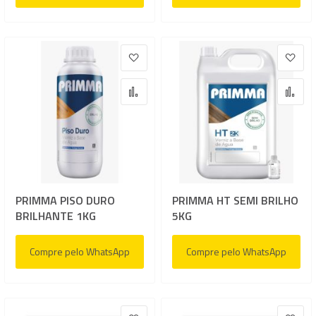
Adicionar à lista de desejos
Adic
Adicionar para Comparar
Adi
PRIMMA PISO DURO
PRIMMA HT SEMI BRILHO
BRILHANTE 1KG
5KG
Compre pelo WhatsApp
Compre pelo WhatsApp