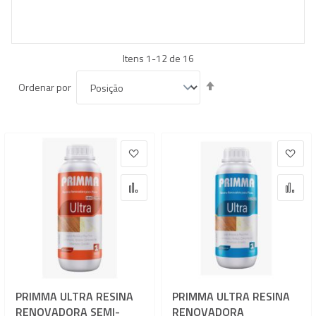
Itens
1
-
12
de
16
Definir
Ordenar por
Direção
Decrescente
Adicionar à lista de desejos
Adic
Adicionar para Comparar
Adi
PRIMMA ULTRA RESINA
PRIMMA ULTRA RESINA
RENOVADORA SEMI-
RENOVADORA