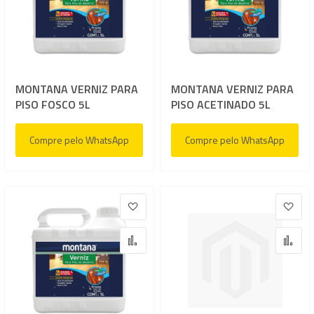
MONTANA VERNIZ PARA
MONTANA VERNIZ PARA
PISO FOSCO 5L
PISO ACETINADO 5L
Compre pelo WhatsApp
Compre pelo WhatsApp
Adicionar à lista de desejos
Adic
Adicionar para Comparar
Adi