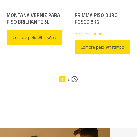
MONTANA VERNIZ PARA
PRIMMA PISO DURO
PISO BRILHANTE 5L
FOSCO 5KG
Sem Estoque
Compre pelo WhatsApp
Compre pelo WhatsApp
Página
1
2
Página
Página
Próximo
Você está lendo a página