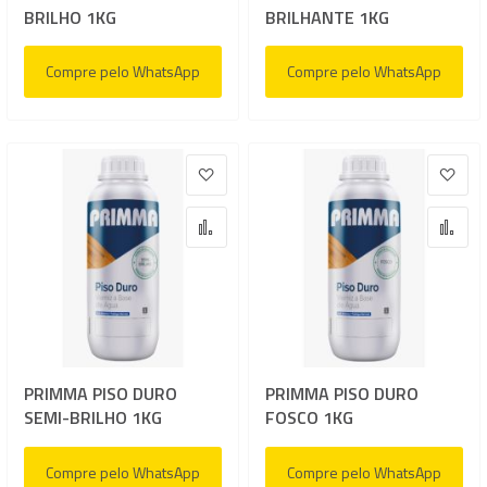
BRILHO 1KG
BRILHANTE 1KG
Compre pelo WhatsApp
Compre pelo WhatsApp
Adicionar à lista de desejos
Adic
Adicionar para Comparar
Adi
PRIMMA PISO DURO
PRIMMA PISO DURO
SEMI-BRILHO 1KG
FOSCO 1KG
Compre pelo WhatsApp
Compre pelo WhatsApp