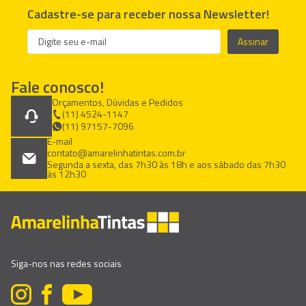
Cadastre-se para receber nossa Newsletter!
Assinar
Fale conosco!
Orçamentos, Dúvidas e Pedidos
(11) 4524-1147
(11) 97157-7096
E-mail
contato@amarelinhatintas.com.br
Segunda a sexta, das 7h30 às 18h e aos sábado das 7h30
às 12h30
Siga-nos nas redes sociais