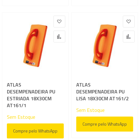
Adicionar à lista de desejos
Adic
Adicionar para Comparar
Adi
ATLAS
ATLAS
DESEMPENADEIRA PU
DESEMPENADEIRA PU
ESTRIADA 18X30CM
LISA 18X30CM AT161/2
AT161/1
Sem Estoque
Sem Estoque
Compre pelo WhatsApp
Compre pelo WhatsApp