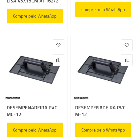
LISA 45X15CM AT162/2
Compre pelo WhatsApp
Compre pelo WhatsApp
Adicionar à lista de desejos
Adic
Adicionar para Comparar
Adi
DESEMPENADEIRA PVC
DESEMPENADEIRA PVC
MC-12
M-12
Compre pelo WhatsApp
Compre pelo WhatsApp