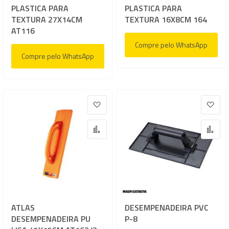
PLASTICA PARA
PLASTICA PARA
TEXTURA 27X14CM
TEXTURA 16X8CM 164
AT116
Compre pelo WhatsApp
Compre pelo WhatsApp
Adicionar à lista de desejos
Adic
Adicionar para Comparar
Adi
ATLAS
DESEMPENADEIRA PVC
DESEMPENADEIRA PU
P-8