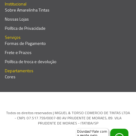
Institucional
Sobre Amarelinha Tintas
Nossas Lojas
Política de Privacidade
Serviços
Formas de Pagamento
Frete e Prazos
Política de troca e devolução
Departamentos
Cores
Todos os direitos reservados | MIGUEL & TORSO COMERCIO DE TINTAS LTDA
- CNPJ: 07.517.759/0007-80 AV PRUDENTE DE MORAES, 89. VILA
PRUDENTE DE MORAES - ITATIBA/SP
Dúvidas? Fale com
a gente pelo